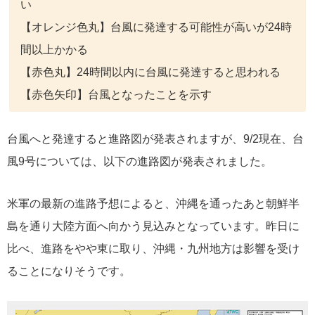
い
【オレンジ色丸】台風に発達する可能性が高いが24時
間以上かかる
【赤色丸】24時間以内に台風に発達すると思われる
【赤色矢印】台風となったことを示す
台風へと発達すると進路図が発表されますが、9/2現在、台
風9号については、以下の進路図が発表されました。
米軍の最新の進路予想によると、沖縄を通ったあと朝鮮半
島を通り大陸方面へ向かう見込みとなっています。昨日に
比べ、進路をやや東に取り、沖縄・九州地方は影響を受け
ることになりそうです。