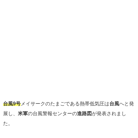
台風9号
メイサークのたまごである熱帯低気圧は
台風
へと発
展し、
米軍
の台風警報センターの
進路図
が発表されまし
た。