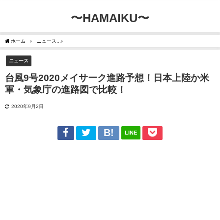
〜HAMAIKU〜
ホーム
ニュース
台風9号2020メイサーク進路予想！日本上陸か米軍・気象庁の進路
ニュース
台風9号2020メイサーク進路予想！日本上陸か米
軍・気象庁の進路図で比較！
2020年9月2日
LINE