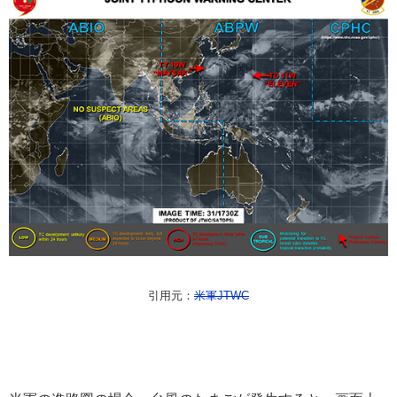
引用元：
米軍JTWC