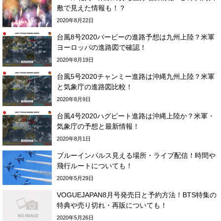
敷で見えた情報も！？
2020年8月22日
台風8号2020バービーの進路予想は九州上陸？米軍
ヨーロッパの進路図で確認！
2020年8月19日
台風5号2020チャンミー進路は沖縄九州上陸？米軍
と気象庁の進路図比較！
2020年8月9日
台風4号2020ハグピート進路は沖縄上陸か？米軍・
気象庁の予想と最新情報！
2020年8月1日
ブルーインパルス見える場所・ライブ配信！時間や
飛行ルートについても！
2020年5月29日
VOGUEJAPAN8月号発売日と予約方法！BTS特集の
特典や売り切れ・再販についても！
2020年5月26日