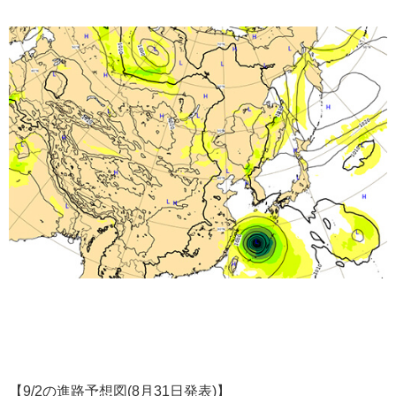
【9/2の進路予想図(
8月31日発表)】