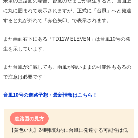
米軍の進路図の場合、台風のたまごが発生すると、画面上
に丸に囲まれて表示されますが、正式に「台風」へと発達
すると丸が外れて「赤色矢印」で表示されます。
また画面右下にある「TD11W ELEVEN」は台風10号の発
生を示しています。
また台風が消滅しても、雨風が強いままの可能性もあるの
で注意は必要です！
台風10号の進路予想・最新情報はこちら！
進路図の見方
【黄色い丸】24時間以内に台風に発達する可能性は低