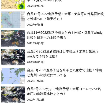
軍・気象庁windyで比較
2022年9月17日
台風12号2022進路予想！米軍・気象庁の進路図比較
と沖縄への上陸予想も！
2022年9月8日
台風11号2022進路予想まとめ！米軍・気象庁windy
比較と日本への上陸予想も！
2022年8月28日
台風8号2022最新進路は日本接近？米軍と気象庁
windyで予想を比較！
2022年8月11日
台風6号2022進路予想を米軍と気象庁で比較！沖縄
と九州への接近についても
2022年7月31日
台風5号2022たまご進路予想！米軍ヨーロッパ&気
象庁の進路図比較まとめ！
2022年7月11日