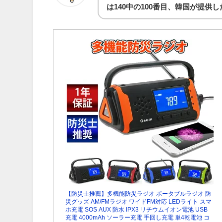
は140中の100番目、韓国が提供
【防災士推薦】多機能防災ラジオ ポータブルラジオ 防
災グッズ AM/FMラジオ ワイドFM対応 LEDライト スマ
ホ充電 SOS AUX 防水 IPX3 リチウムイオン電池 USB
充電 4000mAh ソーラー充電 手回し充電 単4乾電池 コ