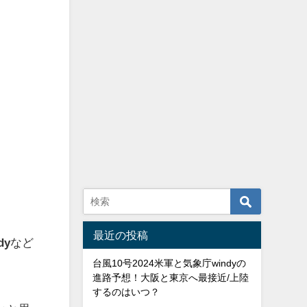
最近の投稿
dy
など
台風10号2024米軍と気象庁windyの
進路予想！大阪と東京へ最接近/上陸
するのはいつ？