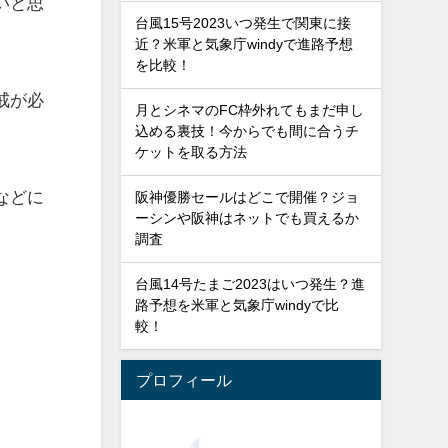
いと思
台風15号2023いつ発生で関東に接
近？米軍と気象庁windyで進路予想
を比較！
戒が必
月とシネマのFC枠外れてもまだ申し
込める裏技！今からでも間に合うチ
ケットを取る方法
などに
阪神優勝セールはどこで開催？ジョ
ーシンや阪神はネットでも買えるか
調査
台風14号たまご2023はいつ発生？進
路予想を米軍と気象庁windyで比
較！
プロフィール