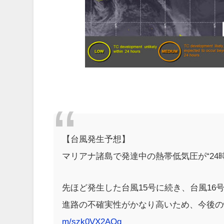
【台風発生予想】
マリアナ諸島で発達中の熱帯低気圧が“2
先ほど発生した台風15号に続き、台風16
進路の不確実性がかなり高いため、今後の
m/szk0VX2AOg