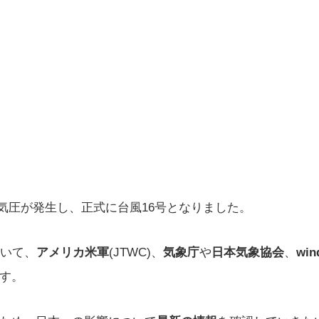
気圧が発生し、正式に台風16号となりました。
ついて、
アメリカ米軍
(JTWC)、
気象庁
や
日本気象協会
、
win
す。