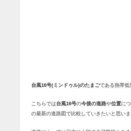
台風16号(
ミンドゥル
)のたまご
である熱帯低
こちらでは
台風16号
の
今後の進路
や
位置
に
の最新の進路図で比較していきたいと思いま