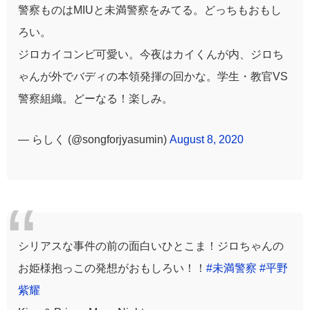
警察ものはMIUと未満警察をみてる。どっちもおもし
ろい。
ジロカイコンビ可愛い。今夜はカイくんが内、ジロち
ゃんが外でバディの本領発揮の回かな。学生・教官VS
警察組織。どーなる！楽しみ。
— らしく (@songforjyasumin)
August 8, 2020
シリアスな事件の前の面白いひとこま！ジロちゃんの
お姫様抱っこの発想がおもしろい！！
#未満警察
#平野
紫耀