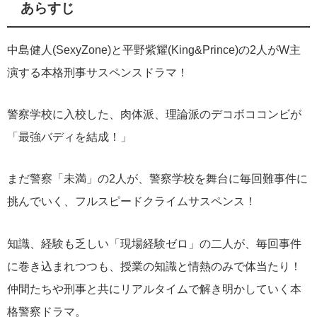
あらすじ
中島健人(SexyZone)と平野紫耀(King&Prince)の2人がW主
演する本格刑事サスペンスドラマ！
警察学校に入校した、肉体派、理論派のデコボココンビが
「最強バディを結成！」
まだ警察「未満」の2人が、警察学校を舞台に毎回難事件に
挑んでいく、フルスピードクライムサスペンス！
知識、経験も乏しい「現場経験ゼロ」の二人が、毎回事件
に巻き込まれつつも、授業の知識と情熱のみで体当たり！
仲間たちや刑事と共にリアルタイムで解き明かしていく本
格警察ドラマ。