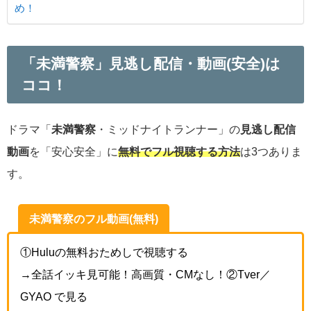
め！
「未満警察」見逃し配信・動画(安全)は
ココ！
ドラマ「
未満警察
・ミッドナイトランナー」の
見逃し配信
動画
を「安心安全」に
無料でフル視聴する方法
は3つありま
す。
未満警察のフル動画(無料)
①Huluの無料おためしで視聴する
→全話イッキ見可能！高画質・CMなし！②Tver／
GYAO で見る