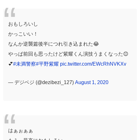
おもしろいし
かっこいい！
なんか逆襲篇後半につれ引き込まれた😂
やっぱ前回も思ったけど紫耀くん演技うまくなった😊
💕
#未満警察
#平野紫耀
pic.twitter.com/EWcRhNVKXv
— デジベジ (@dezibezi_127)
August 1, 2020
はぁぉぁぁ