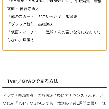
「SHARK・SHARK～2nd season～」平野紫耀・岩橋
玄樹・ 神宮寺勇太
「俺のスカート、どこいった？」永瀬廉
「ブラック校則」髙橋海人
「仮面ティーチャー・黒崎くんの言いなりになんてな
らない」岸優太
Tver／GYAOで見る方法
ドラマ「未満警察」の放送終了後にアナウンスされる、お
なじみ「Tver」やGYAO!でも、放送終了後1週間に限り、無