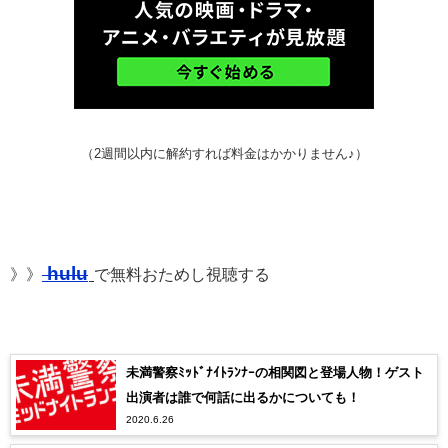
（2週間以内に解約すれば料金はかかりません♪）
hulu
》》
で無料おためし視聴する
未満警察ﾐｯﾄﾞﾅｲﾄﾗﾝﾅｰの相関図と登場人物！ゲスト
出演者は誰で何話に出るかについても！
2020.6.26