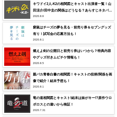
キワドイ2人-K2の相関図とキャスト出演者一覧！山
田涼介/田中圭の関係はどうなる？あらすじネタバレ
2020.8.6
も！！
窮鼠はチーズの夢を見る・前売り券＆セブングッズ
有り！試写会の応募方法も！
2020.8.1
燃えよ剣の公開日と前売り券はいつから？特典内容
やグッズ付きムビチケ情報も！
2020.8.5
親バカ青春白書の相関図！キャストの役柄/関係を画
像で紹介！結末予想も！
2020.8.1
竜の道相関図とキャスト!結末は妹がキー!?原作ウロ
ボロスとの違いから検証！
2020.7.31