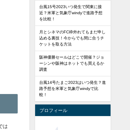
台風15号2023いつ発生で関東に接
近？米軍と気象庁windyで進路予想
を比較！
月とシネマのFC枠外れてもまだ申し
込める裏技！今からでも間に合うチ
ケットを取る方法
阪神優勝セールはどこで開催？ジョ
ーシンや阪神はネットでも買えるか
調査
台風14号たまご2023はいつ発生？進
路予想を米軍と気象庁windyで比
較！
プロフィール
では