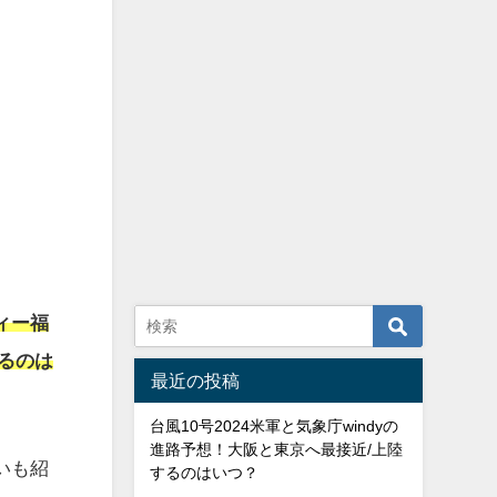
ィー福
るのは
最近の投稿
台風10号2024米軍と気象庁windyの
進路予想！大阪と東京へ最接近/上陸
いも紹
するのはいつ？