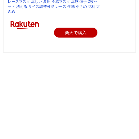
レースマスク 涼しい 夏用 冷感マスク 涼感 薄手 2枚セ
ット 洗える サイズ調整可能 レース 生地 小さめ 花柄 大
きめ
楽天で購入