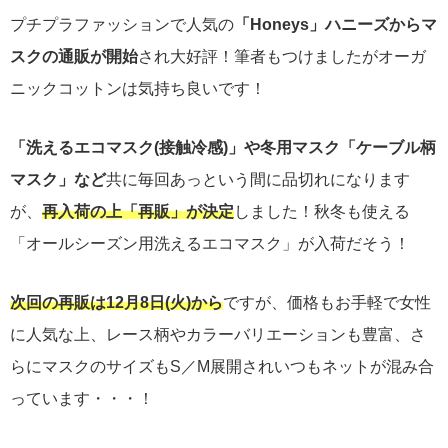
プチプラファッションで人気の
「Honeys」ハニーズからマ
スクの通販が開始
され大好評！筆者もつけましたがオーガ
ニックコットンは気持ち良いです！
「洗えるエコマスク(接触冷感)」や冬用マスク「ケーブル柄
マスク」など
共に毎回あっという間に品切れになります
が、
再入荷の上「再販」が決定
しました！秋冬も使える
「オールシーズン用洗えるエコマスク」が入荷だそう！
次回の再販は12月8
日(火)から
ですが、価格もお手軽で女性
に人気な上、レース柄やカラーバリエーションも豊富、さ
らにマスクのサイズもS／M展開されいつもネットが混み合
っています・・・！