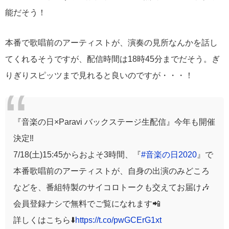
能だそう！
本番で歌唱前のアーティストが、演奏の見所なんかを話し
てくれるそうですが、配信時間は18時45分までだそう。ぎ
りぎりスピッツまで見れると良いのですが・・・！
『音楽の日×Paravi バックステージ生配信』今年も開催
決定‼️
7/18(土)15:45からおよそ3時間、『
#音楽の日2020
』で
本番歌唱前のアーティストが、自身の出演のみどころ
などを、番組特製のサイコロトークも交えてお届け🎶
会員登録ナシで無料でご覧になれます📲
詳しくはこちら⬇️
https://t.co/pwGCErG1xt