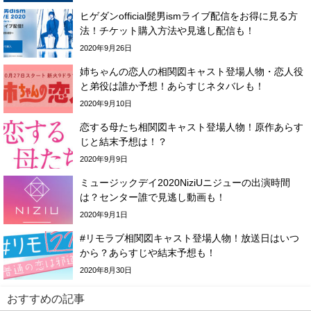
ヒゲダンofficial髭男ismライブ配信をお得に見る方
法！チケット購入方法や見逃し配信も！
2020年9月26日
姉ちゃんの恋人の相関図キャスト登場人物・恋人役
と弟役は誰か予想！あらすじネタバレも！
2020年9月10日
恋する母たち相関図キャスト登場人物！原作あらす
じと結末予想は！？
2020年9月9日
ミュージックデイ2020NiziUニジューの出演時間
は？センター誰で見逃し動画も！
2020年9月1日
#リモラブ相関図キャスト登場人物！放送日はいつ
から？あらすじや結末予想も！
2020年8月30日
おすすめの記事