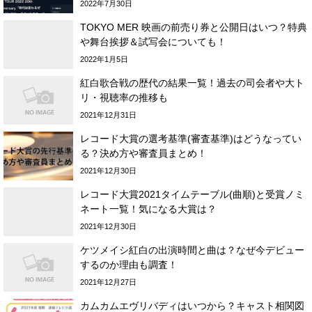
2022年7月30日
TOKYO MER 映画の前売り券と公開日はいつ？特典
や舞台挨拶＆試写会についても！
2022年1月5日
紅白歌合戦の歴代の結果一覧！過去の司会者や大ト
リ・視聴率の推移も
2021年12月31日
レコード大賞の選考基準(審査基準)はどうなってい
る？決め方や審査員まとめ！
2021年12月30日
レコード大賞2021タイムテーブル(曲順)と受賞ノミ
ネート一覧！気になる大賞は？
2021年12月30日
ケツメイシ紅白の出演時間と曲は？なぜ今デビュー
するのか理由も調査！
2021年12月27日
カムカムエヴリバディはいつから？キャスト相関図