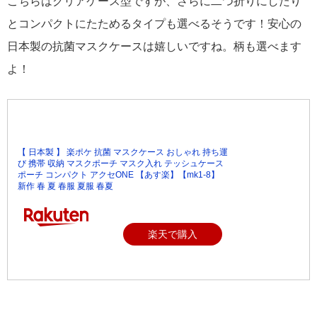
こちらはクリアケース型ですが、さらに二つ折りにしたり
とコンパクトにたためるタイプも選べるそうです！安心の
日本製の抗菌マスクケースは嬉しいですね。柄も選べます
よ！
【 日本製 】 楽ポケ 抗菌 マスクケース おしゃれ 持ち運
び 携帯 収納 マスクポーチ マスク入れ テッシュケース
ポーチ コンパクト アクセONE 【あす楽】【mk1-8】
新作 春 夏 春服 夏服 春夏
楽天で購入