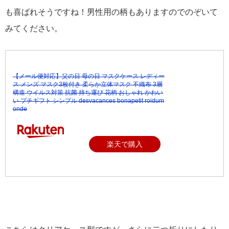
も喜ばれそうですね！男性用の柄もありますのでのぞいて
みてください。
【メール便対応】父の日 母の日 マスクケース レディー
ス メンズ マスク3枚付き 柔らか立体マスク 不織布 3層
構造 ウイルス対策 抗菌 持ち運び 花柄 おしゃれ かわい
い プチギフト シンプル desvacances bonapetit roidum
onde
楽天で購入