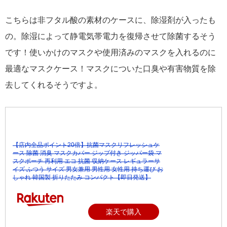
こちらは非フタル酸の素材のケースに、除湿剤が入ったも
の。除湿によって静電気帯電力を復帰させて除菌するそう
です！使いかけのマスクや使用済みのマスクを入れるのに
最適なマスクケース！マスクについた口臭や有害物質を除
去してくれるそうですよ。
【店内全品ポイント20倍】抗菌マスクリフレッシュケ
ース 除菌 消臭 マスクカバー ジップ付き ジッパー袋 マ
スクポーチ 再利用 エコ 抗菌 収納ケース レギュラーサ
イズ ふつう サイズ 男女兼用 男性用 女性用 持ち運び お
しゃれ 韓国製 折りたたみ コンパクト【即日発送】
楽天で購入