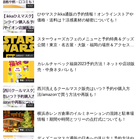
マスク
ひやマスクikka通販の予約情報！オンラインストアや
価格・送料は？涼感素材の秘密についても！
マスク
スターウォーズカフェのメニューと予約特典＆グッズ
公開！東京・名古屋・大阪・福岡の場所＆アクセス
も！
お出かけ・スポット
カレルチャペック福袋2023予約方法！ネットや店頭販
売・中身ネタバレも！
季節・イベント
西川洗えるクールマスク販売はいつ？予約や購入方
法/amazonで買う方法や再販も！
マスク
横浜赤レンガ倉庫のイルミネーションの混雑と駐車場
情報！期間や時間とツリーの点灯式についても！
季節・イベント
ディズニーマスク通販の日本への送り方！予約方法や