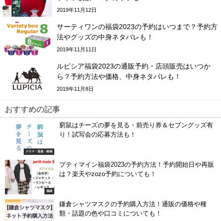
2019年11月12日
サーティワンの福袋2023の予約はいつまで？予約方
法やグッズの中身ネタバレも！
2019年11月11日
ルピシア福袋2023の通販予約・店頭販売はいつか
ら？予約方法や価格、中身ネタバレも！
2019年11月8日
おすすめの記事
窮鼠はチーズの夢を見る・前売り券＆セブングッズ有
り！試写会の応募方法も！
ドラマ・音楽・映画
プティマイン福袋2023の予約方法！予約開始日や再販
は？楽天やzozo予約についても！
福袋
鎌倉シャツマスクの予約購入方法！通販の価格や種
類・話題の色や口コミについても！