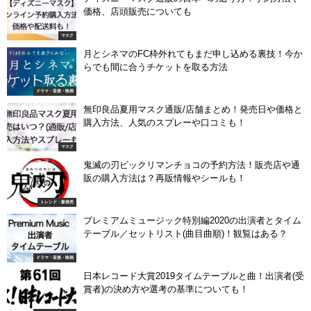
価格、店頭販売についても
マスク
月とシネマのFC枠外れてもまだ申し込める裏技！今か
らでも間に合うチケットを取る方法
ドラマ・音楽・映画
無印良品夏用マスク通販/店舗まとめ！発売日や価格と
購入方法、人気のスプレーや口コミも！
マスク
鬼滅の刃ビックリマンチョコの予約方法！販売店や通
販の購入方法は？再販情報やシールも！
トレンド・新発売
プレミアムミュージック特別編2020の出演者とタイム
テーブル／セットリスト(曲目曲順)！観覧はある？
ドラマ・音楽・映画
日本レコード大賞2019タイムテーブルと曲！出演者(受
賞者)の決め方や選考の基準についても！