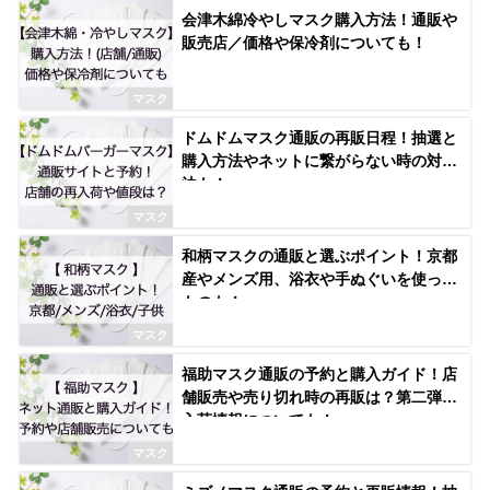
会津木綿冷やしマスク購入方法！通販や
販売店／価格や保冷剤についても！
マスク
ドムドムマスク通販の再販日程！抽選と
購入方法やネットに繋がらない時の対処
法も！
マスク
和柄マスクの通販と選ぶポイント！京都
産やメンズ用、浴衣や手ぬぐいを使った
ものも！
マスク
福助マスク通販の予約と購入ガイド！店
舗販売や売り切れ時の再販は？第二弾の
入荷情報についても！
マスク