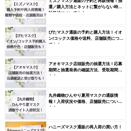
ミズノマスク通販の予約と再販情報！抽
選／購入方法とネットに繋がらない時の
対処法についても！
マスク
ぴたマスク通販の予約と購入方法！イオ
ン/コックス価格や送料、店舗販売につい
ても！
マスク
アオキマスク店頭販売の抽選方法！応募
期間と抽選発表の確認方法、受取期間
も！
マスク
丸井織物ひんやり夏用マスクの通販情
報！入荷状況や価格、店舗販売について
も！
マスク
ハニーズマスク通販の再入荷の買い方！