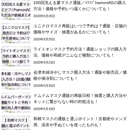
100回洗える夏マスク通販／ﾐﾂﾌｼﾞhamonAGの購入
方法！価格や予約いつ届くかについても！
2020年5月26日
ユニクロマスク再販はいつで予約は？通販・店舗の
価格やサイズ・抽選があるかについても！
2020年5月25日
ライトオンマスク予約方法！通販ショップの購入方
法、価格や和紙デニムなど種類についても！
2020年5月23日
会津木綿冷やしマスク購入方法！通販や販売店／価
格や保冷剤についても！
2020年5月20日
ドムドムマスク通販の再販日程！抽選と購入方法や
ネットに繋がらない時の対処法も！
2020年5月19日
和柄マスクの通販と選ぶポイント！京都産やメンズ
用、浴衣や手ぬぐいを使ったものも！