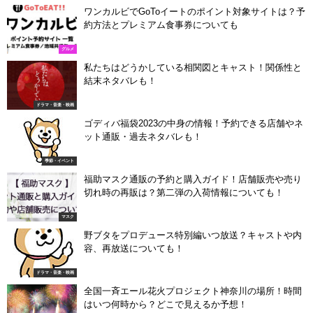
ワンカルビでGoToイートのポイント対象サイトは？予
約方法とプレミアム食事券についても
グルメ
私たちはどうかしている相関図とキャスト！関係性と
結末ネタバレも！
ドラマ・音楽・映画
ゴディバ福袋2023の中身の情報！予約できる店舗やネ
ット通販・過去ネタバレも！
季節・イベント
福助マスク通販の予約と購入ガイド！店舗販売や売り
切れ時の再販は？第二弾の入荷情報についても！
マスク
野ブタをプロデュース特別編いつ放送？キャストや内
容、再放送についても！
ドラマ・音楽・映画
全国一斉エール花火プロジェクト神奈川の場所！時間
はいつ何時から？どこで見えるか予想！