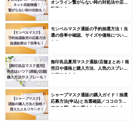
オンライン繋がらない時の対処法や店舗
販売も！
マスク
モンベルマスク通販の予約抽選方法！当
選の倍率や確認、サイズや価格について
も！
マスク
無印良品夏用マスク通販/店舗まとめ！発
売日や価格と購入方法、人気のスプレー
や口コミも！
マスク
シャープマスク通販の購入ガイド！抽選
応募方法(申込)と当選確認／ココロライ
フでの買い方や買えた人についても！
マスク