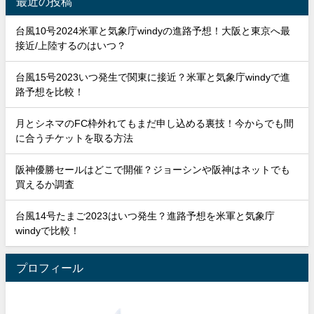
最近の投稿
台風10号2024米軍と気象庁windyの進路予想！大阪と東京へ最
接近/上陸するのはいつ？
台風15号2023いつ発生で関東に接近？米軍と気象庁windyで進
路予想を比較！
月とシネマのFC枠外れてもまだ申し込める裏技！今からでも間
に合うチケットを取る方法
阪神優勝セールはどこで開催？ジョーシンや阪神はネットでも
買えるか調査
台風14号たまご2023はいつ発生？進路予想を米軍と気象庁
windyで比較！
プロフィール