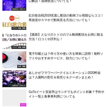
口解説！混雑状況についても！
お出かけ・スポット
紅白歌合戦2019見逃し配信の動画フル視聴ならココ！
再放送やスマホで動画見る方法についても！
ドラマ・音楽・映画
【最新】となりのトトロのフル動画配信をお得に観る
方法！口コミや評判も！
ドラマ・音楽・映画
電子印鑑とは？作り方や使い方を簡単に説明！無料ソ
フトやおすすめサービス、効力についても！
生活・情報
あしかがフラワーパークイルミネーション2020料金
は？入園料の割引＆前売り＆クーポンまとめ！
お出かけ・スポット
GoToイート安楽亭はランチでもポイント対象？予約サ
イト一覧と食事券利用についても
グルメ