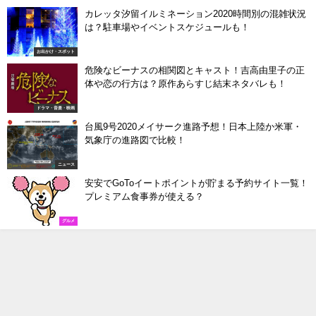
カレッタ汐留イルミネーション2020時間別の混雑状況
は？駐車場やイベントスケジュールも！
お出かけ・スポット
危険なビーナスの相関図とキャスト！吉高由里子の正
体や恋の行方は？原作あらすじ結末ネタバレも！
ドラマ・音楽・映画
台風9号2020メイサーク進路予想！日本上陸か米軍・
気象庁の進路図で比較！
ニュース
安安でGoToイートポイントが貯まる予約サイト一覧！
プレミアム食事券が使える？
グルメ