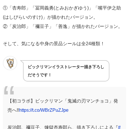
①「杏寿郎」「冨岡義勇(とみおかぎゆう)」「嘴平伊之助
(はしびらいのすけ)」が描かれたバージョン。
②「炭治郎」「禰豆子」「善逸」が描かれたバージョン。
そして、気になる中身の景品シールは全24種類！
ビックリマンイラストレーター描き下ろし
だそうです！
【初コラボ】ビックリマン「鬼滅の刃マンチョコ」発
売へ‼
https://t.co/WBrZPuZJpe
炭治郎、禰豆子、煉獄杏寿郎ら、描き下ろしによる『
#