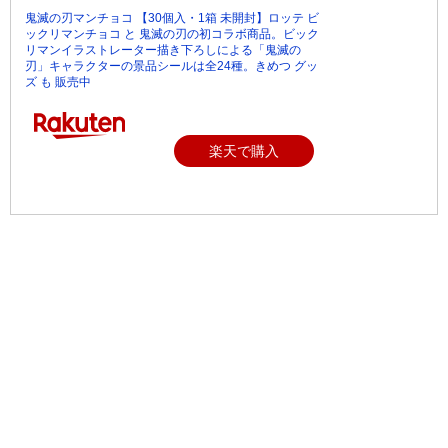
鬼滅の刃マンチョコ 【30個入・1箱 未開封】ロッテ ビ
ックリマンチョコ と 鬼滅の刃の初コラボ商品。ビック
リマンイラストレーター描き下ろしによる「鬼滅の
刃」キャラクターの景品シールは全24種。きめつ グッ
ズ も 販売中
楽天で購入