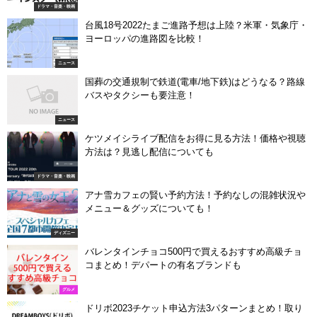
ドラマ・音楽・映画
台風18号2022たまご進路予想は上陸？米軍・気象庁・
ヨーロッパの進路図を比較！
ニュース
国葬の交通規制で鉄道(電車/地下鉄)はどうなる？路線
バスやタクシーも要注意！
ニュース
ケツメイシライブ配信をお得に見る方法！価格や視聴
方法は？見逃し配信についても
ドラマ・音楽・映画
アナ雪カフェの賢い予約方法！予約なしの混雑状況や
メニュー＆グッズについても！
ディズニー
バレンタインチョコ500円で買えるおすすめ高級チョ
コまとめ！デパートの有名ブランドも
グルメ
ドリボ2023チケット申込方法3パターンまとめ！取り