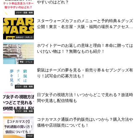
やすいのはどれ？
ドラマ・音楽・映画
スターウォーズカフェのメニューと予約特典＆グッズ
公開！東京・名古屋・大阪・福岡の場所＆アクセス
も！
お出かけ・スポット
ホワイトデーのお返しの意味と理由！本命に贈っては
いけない物は！？無難なものも紹介！
季節・イベント
窮鼠はチーズの夢を見る・前売り券＆セブングッズ有
り！試写会の応募方法も！
ドラマ・音楽・映画
日プ女子の視聴方法！いつからどこで見れる？放送時
間や見逃し配信情報も
ドラマ・音楽・映画
コナカマスク通販の予約販売はいつから？購入方法や
価格や店頭販売についても！
マスク