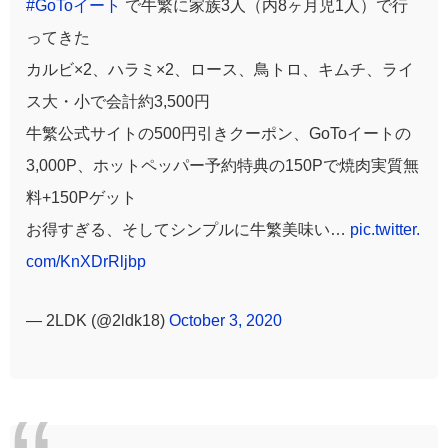
#GoToイート
で牛繁に家族3人（内8ヶ月児1人）で行
ってきた
カルビ×2、ハラミ×2、ロース、鳥トロ、キムチ、ライ
ス大・小で会計約3,500円
牛繁公式サイトの500円引きクーポン、GoToイートの
3,000P、ホットペッパー予約特典の150Pで焼肉実質無
料+150Pゲット
お得すぎる、そしてシンプルに牛繁美味い…
pic.twitter.
com/KnXDrRljbp
— 2LDK (@2ldk18)
October 3, 2020