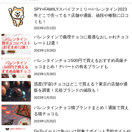
SPY×FAMILYスパイファミリー/バレンタイン2023
年どこで売ってる？店舗や通販、値段や種類に口コ
ミも！
2023年2月13日
バレンタインで義理チョコに最適なおしゃれチョコ
レート12選！
2023年1月29日
バレンタインチョコ500円で買えるおすすめ高級チ
ョコまとめ！デパートの有名ブランドも
2023年1月28日
惑星(宇宙)チョコはどこで買える？東京の店舗や通
販を調査！元祖ブランドの値段も！
2023年1月25日
バレンタインチョコ猫ブランドまとめ！通販で買え
る猫チョコも
2023年1月25日
GoToイートは魚べいは対象？ポイント予約サイトや