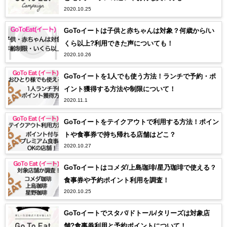
2020.10.25
GoToイートは子供と赤ちゃんは対象？何歳から/い
くら以上?利用できた声についても！
2020.10.26
GoToイートを1人でも使う方法！ランチで予約・ポ
イント獲得する方法や制限について！
2020.11.1
GoToイートをテイクアウトで利用する方法！ポイン
トや食事券で持ち帰れる店舗はどこ？
2020.10.27
GoToイートはコメダ/上島珈琲/星乃珈琲で使える？
食事券や予約ポイント利用を調査！
2020.10.25
GoToイートでスタバ/ドトール/タリーズは対象店
舗?食事券利用と予約ポイントについて！