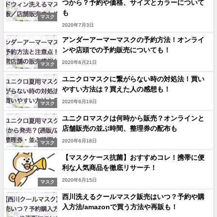
つから？予約や価格、サイズとカラーについて
も
マスク
2020年7月3日
アンダーアーマーマスクの予約方法！オンライ
ンや店頭での予約販売についても！
2020年6月21日
マスク
ユニクロマスクに繋がらない時の対処法！買い
やすい方法は？買えた人の感想も！
2020年6月19日
マスク
ユニクロマスクは何時から販売？オンラインと
店舗販売の並ぶ時間、整理券の配布も
2020年6月18日
マスク
【マスクケース抗菌】おすすめコレ！携帯に便
利な人気商品を徹底リサーチ！
2020年6月15日
マスク
西川洗えるクールマスク販売はいつ？予約や購
入方法/amazonで買う方法や再販も！